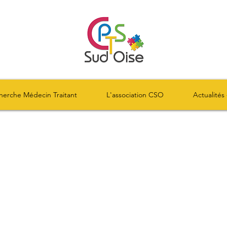
herche Médecin Traitant
L'association CSO
Actualités 